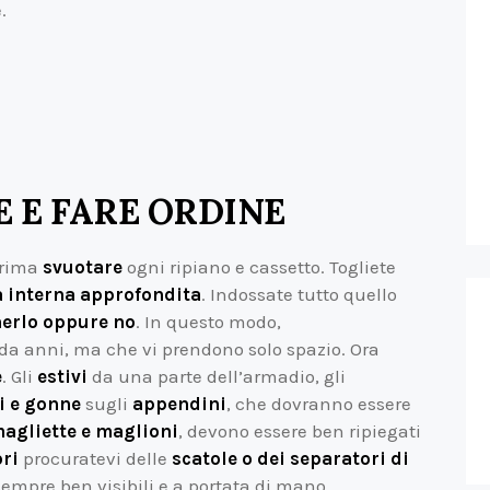
.
 E FARE ORDINE
prima
svuotare
ogni ripiano e cassetto. Togliete
a interna approfondita
. Indossate tutto quello
nerlo oppure no
. In questo modo,
 da anni, ma che vi prendono solo spazio. Ora
e
. Gli
estivi
da una parte dell’armadio, gli
i e gonne
sugli
appendini
, che dovranno essere
agliette e maglioni
, devono essere ben ripiegati
ri
procuratevi delle
scatole o dei separatori di
empre ben visibili e a portata di mano.