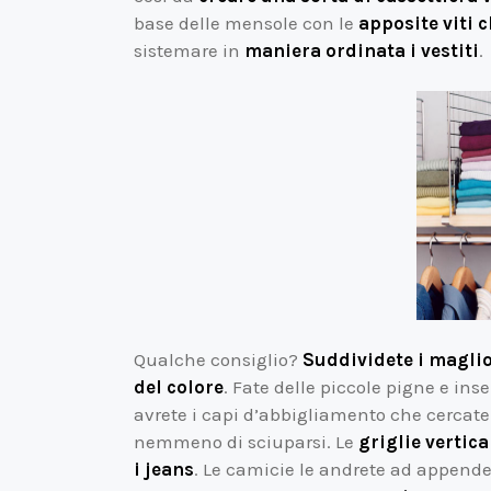
base delle mensole con le
apposite viti 
sistemare in
maniera ordinata i vestiti
.
Qualche consiglio?
Suddividete i maglio
del colore
. Fate delle piccole pigne e ins
avrete i capi d’abbigliamento che cercate
nemmeno di sciuparsi. Le
griglie vertica
i jeans
. Le camicie le andrete ad appende