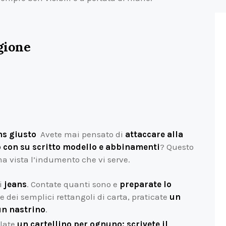
gione
ns giusto
Avete mai pensato di
attaccare alla
o con su scritto modello e abbinamenti
? Questo
a vista l’indumento che vi serve.
i
jeans
. Contate quanti sono e
preparate lo
te dei semplici rettangoli di carta, praticate
un
un nastrino
.
ilate
un cartellino per ognuno: scrivete il