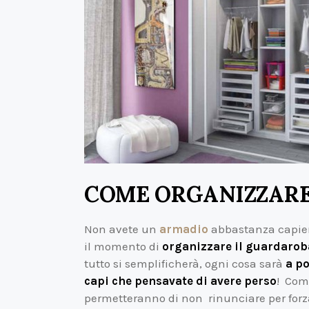
COME ORGANIZZARE
Non avete un
armadio
abbastanza capient
il momento di
organizzare il guardarob
tutto si semplificherà, ogni cosa sarà
a p
capi che pensavate di avere perso
! Come
permetteranno di non rinunciare per for