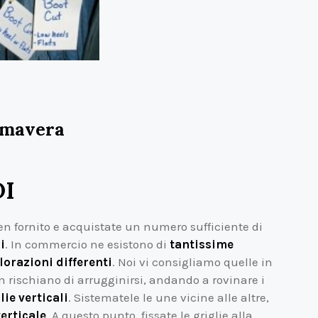
rimavera
DI
n fornito e acquistate un numero sufficiente di
i
. In commercio ne esistono di
tantissime
lorazioni differenti
. Noi vi consigliamo quelle in
n rischiano di arrugginirsi, andando a rovinare i
ie verticali
. Sistematele le une vicine alle altre,
verticale
. A questo punto, fissate le griglie alla